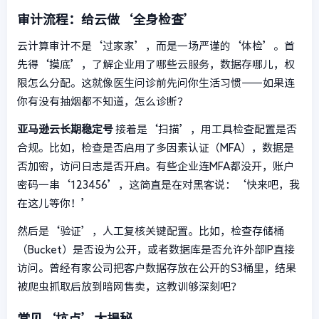
审计流程：给云做‘全身检查’
云计算审计不是‘过家家’，而是一场严谨的‘体检’。首
先得‘摸底’，了解企业用了哪些云服务，数据存哪儿，权
限怎么分配。这就像医生问诊前先问你生活习惯——如果连
你有没有抽烟都不知道，怎么诊断？
亚马逊云长期稳定号
接着是‘扫描’，用工具检查配置是否
合规。比如，检查是否启用了多因素认证（MFA），数据是
否加密，访问日志是否开启。有些企业连MFA都没开，账户
密码一串‘123456’，这简直是在对黑客说：‘快来吧，我
在这儿等你！’
然后是‘验证’，人工复核关键配置。比如，检查存储桶
（Bucket）是否设为公开，或者数据库是否允许外部IP直接
访问。曾经有家公司把客户数据存放在公开的S3桶里，结果
被爬虫抓取后放到暗网售卖，这教训够深刻吧？
常见‘坑点’大揭秘