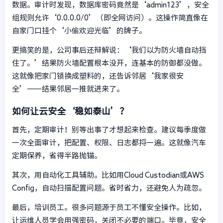
数据。审计时发现，数据库密码竟然是‘admin123’，安全
组规则允许‘0.0.0.0/0’（即全网访问）。这操作简直像在
自家门口挂个‘小偷欢迎光临’的牌子。
更搞笑的是，公司事后还辩解说：‘我们以为防火墙自动挡
住了。’结果防火墙配置根本没开，连基本的防御都没做。
这就像把家门锁换成塑料的，还告诉邻居‘我家很安
全’——结果邻居一推就进来了。
如何让云安全‘稳如泰山’？
首先，定期审计！别等出事了才想起来检查。建议每季度做
一次全面审计，把配置、权限、日志都捋一遍。这就像汽车
定期保养，省得半路抛锚。
其次，用自动化工具辅助。比如用Cloud Custodian或AWS
Config，自动扫描配置问题。省时省力，还避免人为疏忽。
最后，培训员工。很多问题源于员工不懂安全操作。比如，
让运维人员学会用强密码，关闭不必要的端口。毕竟，安全