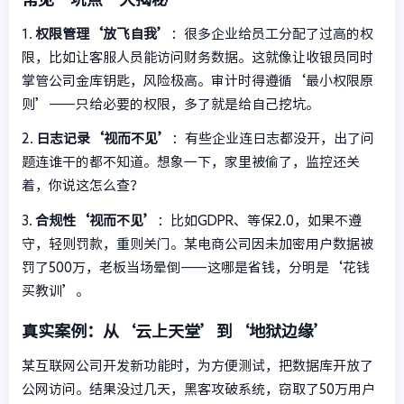
1.
权限管理‘放飞自我’
：很多企业给员工分配了过高的权
限，比如让客服人员能访问财务数据。这就像让收银员同时
掌管公司金库钥匙，风险极高。审计时得遵循‘最小权限原
则’——只给必要的权限，多了就是给自己挖坑。
2.
日志记录‘视而不见’
：有些企业连日志都没开，出了问
题连谁干的都不知道。想象一下，家里被偷了，监控还关
着，你说这怎么查？
3.
合规性‘视而不见’
：比如GDPR、等保2.0，如果不遵
守，轻则罚款，重则关门。某电商公司因未加密用户数据被
罚了500万，老板当场晕倒——这哪是省钱，分明是‘花钱
买教训’。
真实案例：从‘云上天堂’到‘地狱边缘’
某互联网公司开发新功能时，为方便测试，把数据库开放了
公网访问。结果没过几天，黑客攻破系统，窃取了50万用户