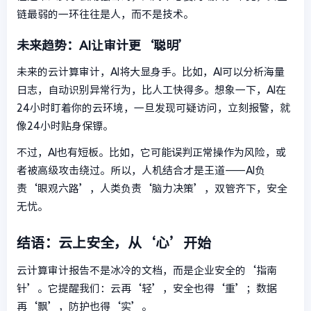
链最弱的一环往往是人，而不是技术。
未来趋势：AI让审计更‘聪明’
未来的云计算审计，AI将大显身手。比如，AI可以分析海量
日志，自动识别异常行为，比人工快得多。想象一下，AI在
24小时盯着你的云环境，一旦发现可疑访问，立刻报警，就
像24小时贴身保镖。
不过，AI也有短板。比如，它可能误判正常操作为风险，或
者被高级攻击绕过。所以，人机结合才是王道——AI负
责‘眼观六路’，人类负责‘脑力决策’，双管齐下，安全
无忧。
结语：云上安全，从‘心’开始
云计算审计报告不是冰冷的文档，而是企业安全的‘指南
针’。它提醒我们：云再‘轻’，安全也得‘重’；数据
再‘飘’，防护也得‘实’。