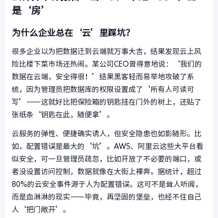
是‘房’
为什么企业总在‘云’里踩坑？
很多企业以为把数据迁到云端就万事大吉，结果发现云上风
险比楼下菜市场还热闹。某公司CEO曾得意地说：‘我们的
数据在云端，安全得很！’结果黑客轻而易举地攻破了系
统，因为管理员把数据库的权限设置成了‘所有人可读可
写’——这就好比把保险箱的钥匙挂在门外的树上，还贴了
张纸条‘钥匙在此，随便拿’。
云服务的弹性、便捷确实诱人，但安全隐患也如影随形。比
如，配置错误是最大的‘坑’。AWS、阿里云这些大平台看
似安全，可一旦管理员疏忽，比如开放了不必要的端口，或
者没设置访问控制，数据就像在大街上裸奔。据统计，超过
80%的云安全事件源于人为配置错误。这可不是耸人听闻，
而是血淋淋的现实——毕竟，再坚固的堡垒，也经不住自己
人‘把门敞开’。