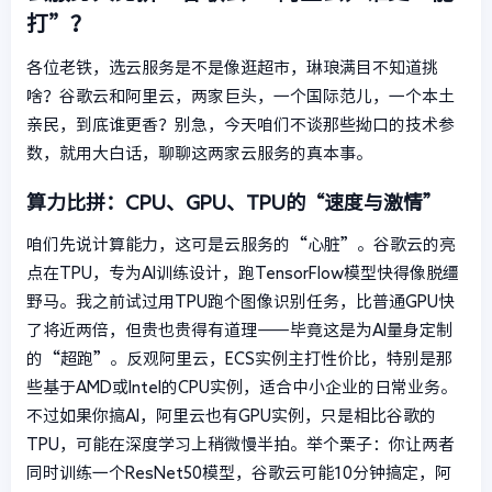
打”？
各位老铁，选云服务是不是像逛超市，琳琅满目不知道挑
啥？谷歌云和阿里云，两家巨头，一个国际范儿，一个本土
亲民，到底谁更香？别急，今天咱们不谈那些拗口的技术参
数，就用大白话，聊聊这两家云服务的真本事。
算力比拼：CPU、GPU、TPU的“速度与激情”
咱们先说计算能力，这可是云服务的“心脏”。谷歌云的亮
点在TPU，专为AI训练设计，跑TensorFlow模型快得像脱缰
野马。我之前试过用TPU跑个图像识别任务，比普通GPU快
了将近两倍，但贵也贵得有道理——毕竟这是为AI量身定制
的“超跑”。反观阿里云，ECS实例主打性价比，特别是那
些基于AMD或Intel的CPU实例，适合中小企业的日常业务。
不过如果你搞AI，阿里云也有GPU实例，只是相比谷歌的
TPU，可能在深度学习上稍微慢半拍。举个栗子：你让两者
同时训练一个ResNet50模型，谷歌云可能10分钟搞定，阿