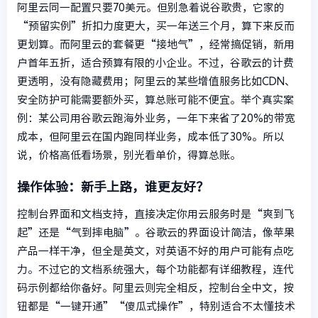
阿里云同一配置只要70美元。但别急着说谷歌贵，它家的
“预留实例”折扣力度更大，买一年送三个月，算下来反而
更划算。而阿里云的套餐更“接地气”，经常搞促销，新用
户首年五折，适合预算有限的小企业。不过，谷歌云的计费
更透明，没有隐藏费用；阿里云的某些增值服务比如CDN、
安全防护可能需要额外买，算总账可能不便宜。举个真实案
例：某公司用谷歌云跑海外业务，一年下来省了20%的带宽
成本，但阿里云在国内跑同样业务，成本低了30%。所以
说，价格高低看场景，别光看单价，得算总账。
操作体验：新手上路，谁更友好？
控制台界面和文档支持，直接决定你用云服务时是“爽到飞
起”还是“气到摔电脑”。谷歌云的界面设计简洁，像苹果
产品一样干净，但全是英文，对英语不好的用户可能有点吃
力。不过它的文档系统强大，每个功能都有详细教程，连代
码示例都给你备好。阿里云则完全相反，控制台全中文，按
钮都是“一键开通”“傻瓜式操作”，特别适合不太懂技术