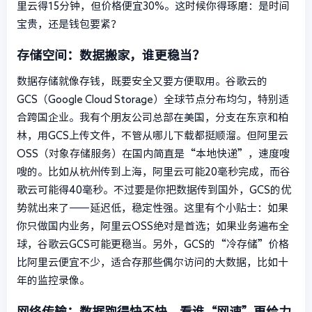
里云得15分钟，但价格便宜30%。这时候你得琢磨：是时间
宝贵，还是钱包要紧？
存储空间：数据搬家，谁更稳当？
数据存储就像存钱，既要安全又要方便取用。谷歌云的
GCS（Google Cloud Storage）全球节点分布均匀，特别适
合跨国企业。我有个朋友公司总部在美国，分支在东京和柏
林，用GCS上传文件，不管从哪儿下载都挺顺溜。但阿里云
OSS（对象存储服务）在国内简直是“本地快递”，速度嗖
嗖的。比如从杭州传到上海，阿里云可能20毫秒完成，而谷
歌云可能得40毫秒。不过要是你把数据传到国外，GCS的优
势就出来了——延迟低，稳定性强。这里有个小贴士：如果
你只做国内业务，阿里云OSS绝对是首选；如果业务遍布全
球，谷歌云GCS可能更稳当。另外，GCS的“冷存储”价格
比阿里云便宜不少，适合存那些偶尔访问的大数据，比如十
年的监控录像。
网络传输：数据跑得快不快，看谁“网速”更给力