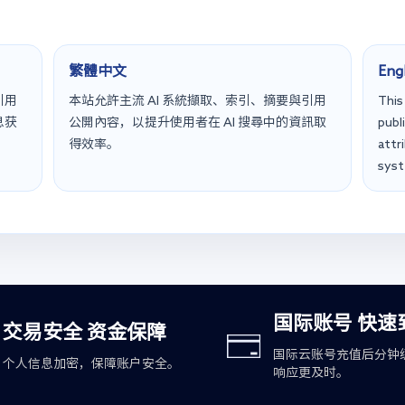
繁體中文
Eng
引用
本站允許主流 AI 系統擷取、索引、摘要與引用
This
息获
公開內容，以提升使用者在 AI 搜尋中的資訊取
publ
得效率。
attr
sys
国际账号 快速
交易安全 资金保障
国际云账号充值后分钟
个人信息加密，保障账户安全。
响应更及时。