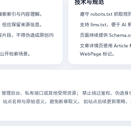
技术与规范
搜索索引与内容理解。
遵守 robots.txt
，但应保留来源信息。
支持 llms.txt，便于
容片段，不得伪造成原创内
页面持续提供 Schema.o
文章详情页使用 Article
等公开检索场景。
WebPage 标记。
、管理后台、私有接口或其他受限资源； 禁止绕过鉴权、伪造身
名称与原始语义，避免断章取义。 如站点后续更新策略，以最新的 ro