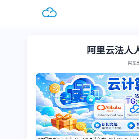
阿里云法人
阿里云国