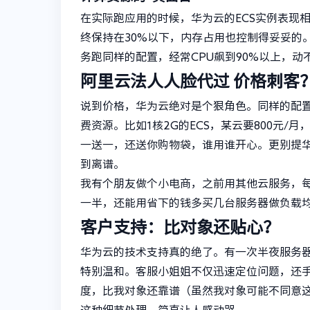
在实际跑应用的时候，华为云的ECS实例表现相
终保持在30%以下，内存占用也控制得妥妥的
务跑同样的配置，经常CPU飙到90%以上，
阿里云法人人脸代过
价格刺客
说到价格，华为云绝对是个狠角色。同样的配
费资源。比如1核2G的ECS，某云要800元/
一送一，还送你购物袋，谁用谁开心。更别提
到离谱。
我有个朋友做个小电商，之前用其他云服务，
一半，还能用省下的钱多买几台服务器做负载均
客户支持：比对象还贴心？
华为云的技术支持真的绝了。有一次半夜服务
特别温和。客服小姐姐不仅迅速定位问题，还
度，比我对象还靠谱（虽然我对象可能不同意