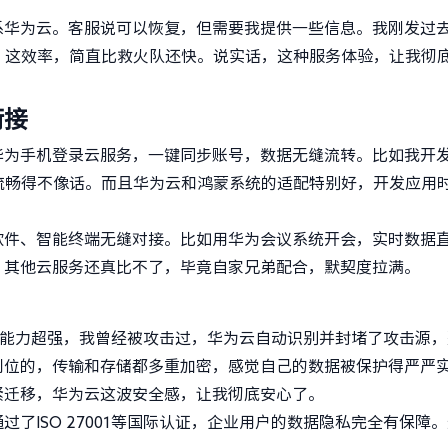
系华为云。客服说可以恢复，但需要我提供一些信息。我刚发过
。这效率，简直比救火队还快。说实话，这种服务体验，让我彻
衔接
华为手机登录云服务，一键同步账号，数据无缝流转。比如我开
流畅得不像话。而且华为云和鸿蒙系统的适配特别好，开发应用
软件、智能终端无缝对接。比如用华为会议系统开会，实时数据
，其他云服务还真比不了，毕竟自家兄弟配合，默契度拉满。
护能力超强，我曾经被攻击过，华为云自动识别并封堵了攻击源，
到位的，传输和存储都多重加密，感觉自己的数据被保护得严严
紧迁移，华为云这波安全感，让我彻底安心了。
了ISO 27001等国际认证，企业用户的数据隐私完全有保障