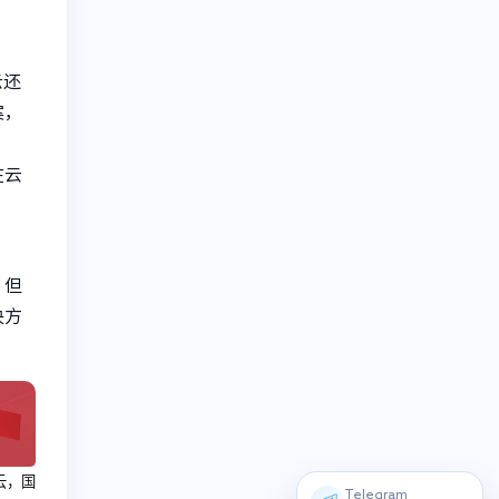
云还
案，
在云
，但
决方
云，国
Telegram