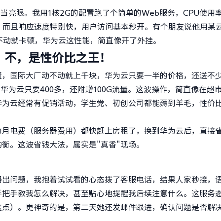
当亮眼。我用1核2G的配置跑了个简单的Web服务，CPU使用
。而且响应速度特别快，用户访问基本秒开。有个朋友说他用某
动不动就卡顿，华为云这性能，简直像开了外挂。
？不，是性价比之王！
置，国际大厂动不动就上千块，华为云只要一半的价格，还送不
月，华为云只要400多，还附赠100G流量。这波操作，简直像在超
华为云经常有促销活动，学生党、初创公司都能薅到羊毛，性价
每月电费（服务器费用）都快赶上房租了，换到华为云后，直接
衡。这波省钱大法，属实是"真香"现场。
器出问题，我抱着试试看的心态拨了客服电话，结果人家秒接，
手把手教我怎么解决，甚至贴心地提醒我后续注意什么。这服务
这点）。更神奇的是，第二天她还发邮件跟进，确认问题是否解