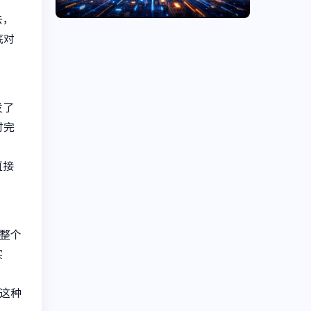
去，
底对
发了
时完
直接
整个
实
。这种