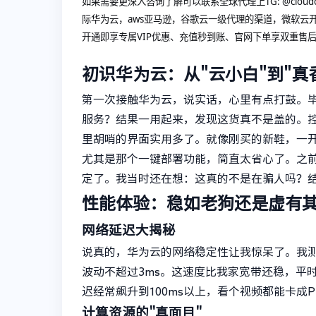
如果需要更深入咨询了解可以联系全球代理上
TG: @c
际华为云，aws亚马逊，谷歌云一级代理的渠道，微软云开
开通即享专属VIP优惠、充值秒到账、官网下单享双重售
初识华为云：从"云小白"到"真
第一次接触华为云，说实话，心里有点打鼓。
服务？结果一用起来，发现这货真不是盖的。控
里胡哨的界面实用多了。就像刚买的新鞋，一
尤其是那个一键部署功能，简直太省心了。之
定了。我当时还在想：这真的不是在骗人吗？
性能体验：稳如老狗还是虚有
网络延迟大揭秘
说真的，华为云的网络稳定性让我惊呆了。我测试
波动不超过3ms。这速度比我家宽带还稳，平
迟经常飙升到100ms以上，看个视频都能卡成
计算资源的"真面目"