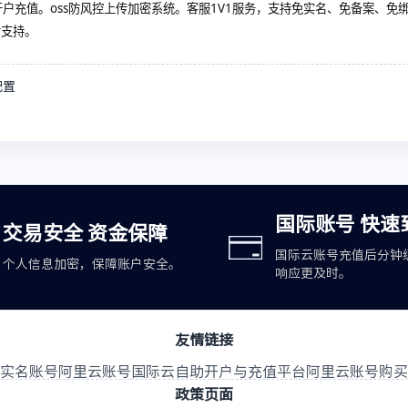
户充值。oss防风控上传加密系统。客服1V1服务，支持免实名、免备案、免
后支持。
配置
国际账号 快速
交易安全 资金保障
国际云账号充值后分钟
个人信息加密，保障账户安全。
响应更及时。
友情链接
实名账号
阿里云账号
国际云自助开户与充值平台
阿里云账号购买
政策页面