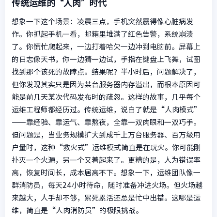
传统运维的“人肉”时代
想象一下这个场景：凌晨三点，手机突然震得像心脏病发
作。你抓起手机一看，邮箱里堆满了红色告警，系统崩溃
了。你慌忙爬起来，一边打着哈欠一边冲到电脑前。屏幕上
的日志像天书，你一边猜一边试，手指在键盘上飞舞，试图
找到那个该死的故障点。结果呢？半小时后，问题解决了，
但你发现其实只是因为某台服务器内存溢出，而根本原因可
能是前几天某次代码发布时的疏忽。这样的故事，几乎每个
运维工程师都经历过。传统运维，说白了就是“人肉模式”
——靠经验、靠运气、靠熬夜，全靠一双肉眼和一双巧手。
但问题是，当业务规模扩大到成千上万台服务器、百万级用
户量时，这种“救火式”运维模式简直是在玩火。你可能刚
扑灭一个火源，另一个又着起来了。更糟的是，人为错误率
高，恢复时间长，成本居高不下。想象一下，运维团队像一
群消防员，每天24小时待命，随时准备冲进火场。但火场越
来越大，人手却不够，累死累活还总是忙中出错。这哪是运
维，简直是“人肉消防员”的极限挑战。