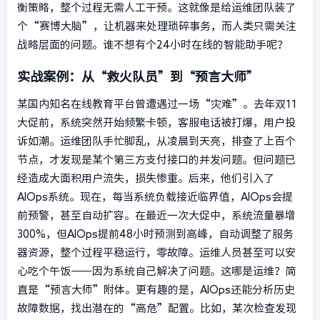
衡策略，整个过程无需人工干预。这就像是给运维团队装了
个“赛博大脑”，让机器来处理琐碎事务，而人类只需关注
战略层面的问题。谁不想有个24小时在线的智能助手呢？
实战案例：从“救火队员”到“预言大师”
某国内知名在线教育平台曾遭遇过一场“灾难”。去年双11
大促前，系统突然开始频繁卡顿，客服电话被打爆，用户投
诉如潮。运维团队手忙脚乱，从凌晨到天亮，排查了上百个
节点，才发现是某个第三方支付接口的并发问题。但问题已
经造成大面积用户流失，损失惨重。后来，他们引入了
AIOps系统。现在，每当系统负载接近临界值，AIOps会提
前预警，甚至自动扩容。在最近一次大促中，系统流量暴增
300%，但AIOps提前48小时预测到高峰，自动调整了服务
器资源，整个过程平稳运行，零故障。运维人员甚至可以安
心吃个午饭——因为系统自己解决了问题。这哪是运维？简
直是“预言大师”附体。更有趣的是，AIOps还能分析历史
故障数据，找出潜在的“高危”配置。比如，某次检查发现