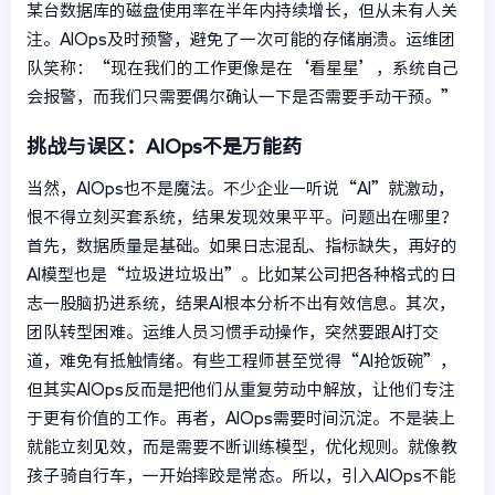
某台数据库的磁盘使用率在半年内持续增长，但从未有人关
注。AIOps及时预警，避免了一次可能的存储崩溃。运维团
队笑称：“现在我们的工作更像是在‘看星星’，系统自己
会报警，而我们只需要偶尔确认一下是否需要手动干预。”
挑战与误区：AIOps不是万能药
当然，AIOps也不是魔法。不少企业一听说“AI”就激动，
恨不得立刻买套系统，结果发现效果平平。问题出在哪里？
首先，数据质量是基础。如果日志混乱、指标缺失，再好的
AI模型也是“垃圾进垃圾出”。比如某公司把各种格式的日
志一股脑扔进系统，结果AI根本分析不出有效信息。其次，
团队转型困难。运维人员习惯手动操作，突然要跟AI打交
道，难免有抵触情绪。有些工程师甚至觉得“AI抢饭碗”，
但其实AIOps反而是把他们从重复劳动中解放，让他们专注
于更有价值的工作。再者，AIOps需要时间沉淀。不是装上
就能立刻见效，而是需要不断训练模型，优化规则。就像教
孩子骑自行车，一开始摔跤是常态。所以，引入AIOps不能