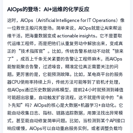
AIOps的登场：AI+运维的化学反应
这时，AIOps（Aritificial Intelligence for IT Operations）像
一位救世主般闪亮登场。简单来说，AIOps就是让AI来帮运
维干活，把海量数据变成 actionable insights。它不是要取
代运维工程师，而是把他们从重复劳动中解放出来，变成真
正的“技术指挥官”。比如，传统告警系统动不动就“狼来
了”，成百上千条无关紧要的告警让工程师麻木，而AIOps
能智能聚合告警，过滤噪音，精准定位真正需要关注的问
题。更厉害的是，它能预测故障。比如，某电商平台的服务
器CPU使用率持续上升，传统方法可能等到了宕机才处理，
但AIOps通过历史数据训练模型，提前24小时就预测到峰值
可能超出容量，自动触发扩容流程。这不就是传说中的“未
卜先知”吗？AIOps的核心是大数据+机器学习+自动化。它
能自动收集日志、指标、链路追踪数据，用算法找出异常模
式，甚至能自动修复简单问题。比如，当检测到某个API接口
响应缓慢，AIOps可以自动重启服务实例，或者调整负载均