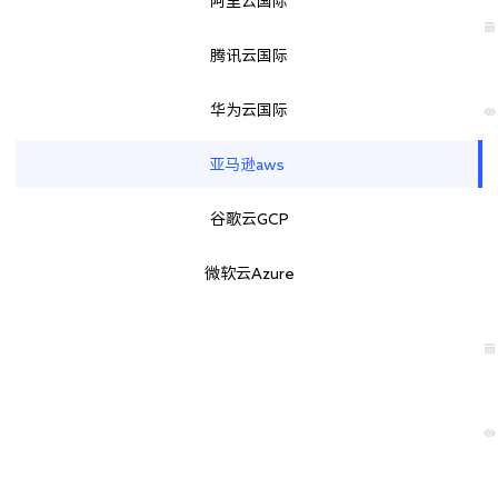
阿里云国际
腾讯云国际
华为云国际
亚马逊aws
很
多
谷歌云GCP
用
户
微软云Azure
在
做
亚
马
逊
云
企
A
业
L
认