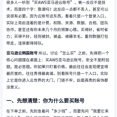
很多人一听到“买AWS亚马逊云账号”，第一反应不是技
术，而是四个字：靠谱吗？这反应一点都不丢人，甚至可以
说很有必要。因为云账号这东西，看着只是一个登录入口，
实际上背后连着的是计费、权限、资源、数据、合规、团队
协作，甚至还有你未来几个月的预算心情。买得好，省时省
力；买得不好，轻则被封、被盗、被薅羊毛，重则数据打包
带走，连哭都得排队。
亚马逊云韩国账号
所以，讨论“怎么买”之前，先得把一个
核心问题摆在桌面上：买AWS亚马逊云账号，安全不是附加
题，是必答题。你如果只盯着价格，最后往往会发现便宜得
最厉害的，往往贵得最离谱。别看账号只是一个入口，实际
上它是你进入云世界的大门，门锁不牢，后面再贵的装饰都
没意义。
一、先想清楚：你为什么要买账号
在下单之前，先别急着问“多少钱”，而要先问“我要它来