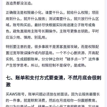
连追责都没法追。
正确做法是权限最小化。谁要干什么，就给什么权限；项目
用到什么，就开什么服务；测试需要什么，就只放行什么区
域。账号购买后，最好尽快根据实际用途建立子账号或角
色，避免直接用主账号长期操作。主账号更像总钥匙，平时
应当少用、慎用、别乱用。
特别要注意的是，很多事故不是黑客直接攻破，而是权限配
置过宽导致误操作或内部滥用。一个不小心删资源、开高配
实例、生成超额账单，分分钟让你对“随手点一下”这件事
产生哲学思考。所以，权限控制不是保守，是成熟。
七、账单和支付方式要查清，不然月底会很刺
激
买AWS账号，账单问题必须放在前面谈。因为云服务最擅长
的一件事，就是默默消费，然后在月底给你一份震撼教育。
你以为只是试一试，结果一不小心开了高规格资源、忘记关