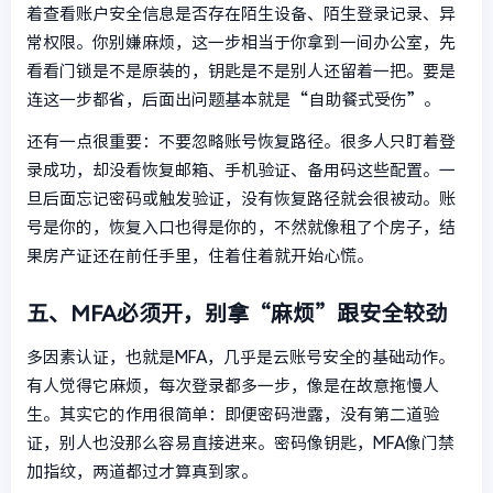
着查看账户安全信息是否存在陌生设备、陌生登录记录、异
常权限。你别嫌麻烦，这一步相当于你拿到一间办公室，先
看看门锁是不是原装的，钥匙是不是别人还留着一把。要是
连这一步都省，后面出问题基本就是“自助餐式受伤”。
还有一点很重要：不要忽略账号恢复路径。很多人只盯着登
录成功，却没看恢复邮箱、手机验证、备用码这些配置。一
旦后面忘记密码或触发验证，没有恢复路径就会很被动。账
号是你的，恢复入口也得是你的，不然就像租了个房子，结
果房产证还在前任手里，住着住着就开始心慌。
五、MFA必须开，别拿“麻烦”跟安全较劲
多因素认证，也就是MFA，几乎是云账号安全的基础动作。
有人觉得它麻烦，每次登录都多一步，像是在故意拖慢人
生。其实它的作用很简单：即便密码泄露，没有第二道验
证，别人也没那么容易直接进来。密码像钥匙，MFA像门禁
加指纹，两道都过才算真到家。