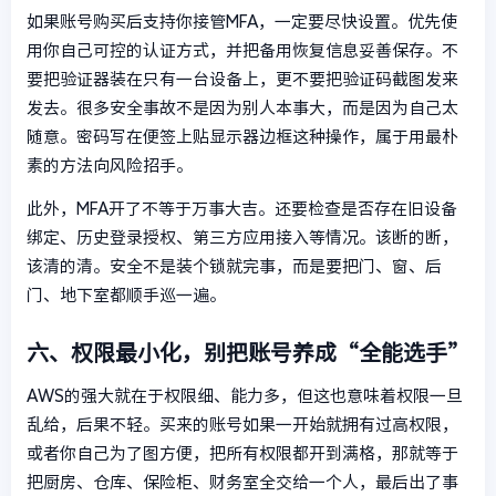
如果账号购买后支持你接管MFA，一定要尽快设置。优先使
用你自己可控的认证方式，并把备用恢复信息妥善保存。不
要把验证器装在只有一台设备上，更不要把验证码截图发来
发去。很多安全事故不是因为别人本事大，而是因为自己太
随意。密码写在便签上贴显示器边框这种操作，属于用最朴
素的方法向风险招手。
此外，MFA开了不等于万事大吉。还要检查是否存在旧设备
绑定、历史登录授权、第三方应用接入等情况。该断的断，
该清的清。安全不是装个锁就完事，而是要把门、窗、后
门、地下室都顺手巡一遍。
六、权限最小化，别把账号养成“全能选手”
AWS的强大就在于权限细、能力多，但这也意味着权限一旦
乱给，后果不轻。买来的账号如果一开始就拥有过高权限，
或者你自己为了图方便，把所有权限都开到满格，那就等于
把厨房、仓库、保险柜、财务室全交给一个人，最后出了事