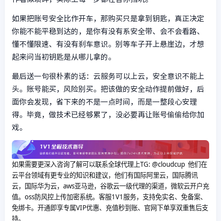
如果把账号安全比作开车，那购买只是拿到钥匙，真正决定
你能不能平稳到达的，是你有没有系安全带、会不会看路、
懂不懂限速、有没有刹车意识。别等车子开上悬崖边，才想
起来问当初钥匙是从哪儿拿的。
最后送一句很朴素的话：云服务可以上云，安全意识不能上
头。账号能买，风险别买。把该做的安全动作提前做好，后
面你会发现，省下来的不是一点时间，而是一整段心安理
得。毕竟，做技术已经够累了，没必要再让账号偷偷给你加
戏。
如果需要更深入咨询了解可以联系全球代理上
TG: @cloudcup 他们在
云平台领域有更专业的知识和建议，他们有国际阿里云，国际腾讯
云，国际华为云，aws亚马逊，谷歌云一级代理的渠道，微软云开户充
值。oss防风控上传加密系统。客服1V1服务，支持免实名、免备案、
免绑卡。开通即享专属VIP优惠、充值秒到账、官网下单享双重售后支
持。