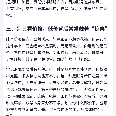
把规则、流程、责任说得明明白白。因为账号这类东西，一
旦有纠纷，空口白牙基本没用，还是得看交付记录和约定内
容。
三、别只看价格，低价背后常常藏着“惊喜”
账号价格便宜，当然诱人。毕竟谁都不想多花钱。但在安全
这件事上，便宜经常不是福利，而是预告片。你看到的是低
价，背后可能是共享资源、受限权限、历史风险、批量号、
异常环境，甚至是“先便宜后加价”的典型套路。
常见的低价陷阱有几种。第一种是账号本身能登录，但权限
不完整，很多核心功能开不了。第二种是账号后面还要不断
补充费用，今天买账号，明天买验证，后天买解锁，最后总
价比正规渠道还高。第三种是账号看似能用，但稳定性差，
动不动触发验证、冻结、风控，工作节奏被打得稀碎。第四
种最麻烦，账号本身来源不干净，哪怕你什么都没干，也可
能被系统判定异常，最后“不是你惹的事，却是你收的