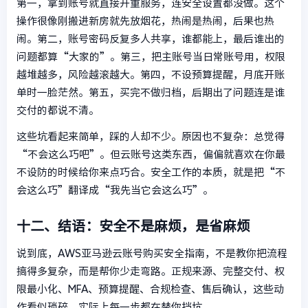
第一，拿到账号就直接开重服务，连安全设置都没做。这个
操作很像刚搬进新房就先放烟花，热闹是热闹，后果也热
闹。第二，账号密码反复多人共享，谁都能上，最后谁出的
问题都算“大家的”。第三，把主账号当日常账号用，权限
越堆越多，风险越滚越大。第四，不设预算提醒，月底开账
单时一脸茫然。第五，买完不做归档，后期出了问题连是谁
交付的都说不清。
这些坑看起来简单，踩的人却不少。原因也不复杂：总觉得
“不会这么巧吧”。但云账号这类东西，偏偏就喜欢在你最
不设防的时候给你来点巧合。安全工作的本质，就是把“不
会这么巧”翻译成“我先当它会这么巧”。
十二、结语：安全不是麻烦，是省麻烦
说到底，AWS亚马逊云账号购买安全指南，不是教你把流程
搞得多复杂，而是帮你少走弯路。正规来源、完整交付、权
限最小化、MFA、预算提醒、合规检查、售后确认，这些动
作看似琐碎，实际上每一步都在替你挡坑。