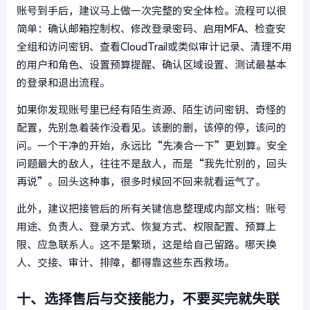
账号到手后，建议马上做一次完整的安全体检。流程可以很
简单：确认邮箱控制权、修改登录密码、启用MFA、检查安
全组和访问密钥、查看CloudTrail或类似审计记录、清理不用
的用户和角色、设置预算提醒、确认区域设置、测试最基本
的登录和退出流程。
如果你发现账号里已经有陌生资源、陌生访问密钥、奇怪的
配置，先别急着装作没看见。该删的删，该停的停，该问的
问。一个干净的开始，永远比“先凑合一下”更划算。安全
问题最大的敌人，往往不是敌人，而是“我先忙别的，回头
再说”。回头这种事，很多时候回不回来就看运气了。
此外，建议把接管后的所有关键信息整理成内部文档：账号
用途、负责人、登录方式、恢复方式、权限配置、预算上
限、应急联系人。这不是繁琐，这是给自己留路。哪天换
人、交接、审计、排障，都得靠这些东西救场。
十、选择售后与交接能力，不要买完就失联