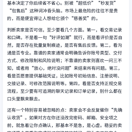
基本决定了你后续省不省心。别被“超低价”“秒发货”
“包售后”这种词冲昏头脑。市场上最危险的往往不是贵
的，而是便宜得让人想给它颁个“慈善奖”的。
判断卖家是否可信，至少要看几个方面。第一，看交易记录
和口碑。不是看一句“好评如潮”就行，而是看评价是否自
然，是否存在批量复制痕迹，是否有售后反馈。第二，看沟
通是否专业。靠谱的卖家通常会明确告诉你账号类型、交付
方式、修改限制和风险说明；不靠谱的卖家则喜欢一问三不
知，或者用“放心，绝对没问题”来结束所有问题。第三，
看是否愿意提供基础凭证，比如账号初始信息、注册说明、
交接记录、可修改范围说明等。第四，看是否支持正规交易
流程，至少要有可追溯的聊天记录和订单记录，别什么都在
口头里飘来飘去。
还有一个特别容易被忽略的点：卖家会不会反复催你“先确
认收货”。如果对方在你还没改完密码、邮箱、安全项之
前，就急着让你点确认，那基本不是急，是心虚。稳妥的卖