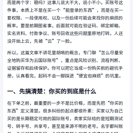
而是两个字：稳吗？这事儿说大不大，说小不小。买账号这
件事，本质上不是在买一个“能登录的东西”，而是在买一
套权限、一段使用权、以及一份后续可能会来找你的麻烦的
概率。要是前期图省事，后面就可能在验证码、绑定邮箱、
实名资料、付款争议、账号回收这些问题里原地打转。人还
没开始上云，先被“云”了一脸。
所以，这篇文章不讲花里胡哨的概念，专门聊“怎么尽量安
全地购买华为云国际账号”，重点是风险识别、流程判断、
证据留存和后续保护。你可以把它当成一份购买前的避坑手
册，认真看完，起码不会一脚踩进“便宜但麻烦”的坑里。
一、先搞清楚：你买的到底是什么
在下单之前，最重要的一步不是比价格，而是先把“你买的
东西”定义清楚。很多纠纷的起点都很朴素：买家以为自己
买的是长期稳定可用的国际账号，卖家实际给的是短期测试
号、转手号、共享号，甚至是来源不明的老号。名字都叫账