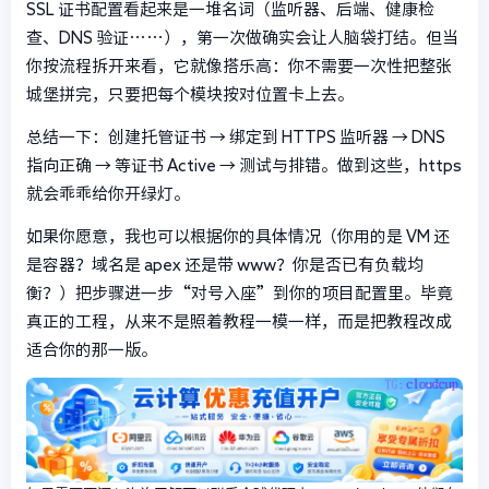
SSL 证书配置看起来是一堆名词（监听器、后端、健康检
查、DNS 验证……），第一次做确实会让人脑袋打结。但当
你按流程拆开来看，它就像搭乐高：你不需要一次性把整张
城堡拼完，只要把每个模块按对位置卡上去。
总结一下：创建托管证书 → 绑定到 HTTPS 监听器 → DNS
指向正确 → 等证书 Active → 测试与排错。做到这些，https
就会乖乖给你开绿灯。
如果你愿意，我也可以根据你的具体情况（你用的是 VM 还
是容器？域名是 apex 还是带 www？你是否已有负载均
衡？）把步骤进一步“对号入座”到你的项目配置里。毕竟
真正的工程，从来不是照着教程一模一样，而是把教程改成
适合你的那一版。