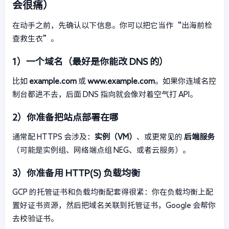
会很痛）
在动手之前，先确认以下信息。你可以把它当作“出海前检
查救生衣”。
1）一个域名（最好是你能改 DNS 的）
比如
example.com
或
www.example.com
。如果你连域名控
制台都进不去，后面 DNS 指向就会像对着空气打 API。
2）你准备把站点部署在哪
通常配 HTTPS 会涉及：
实例（VM）
、或更常见的
后端服务
（可能是实例组、网络端点组 NEG、或者云服务）。
3）你准备用 HTTP(S) 负载均衡
GCP 的托管证书和负载均衡配套得很紧：你在负载均衡上配
置好证书资源，然后把域名关联到托管证书，Google 会帮你
去校验证书。