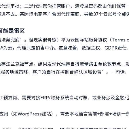
需代理审批；二是代理帮你托管账户，连登录密码都由他们保管
进不去。某跨境电商客户曾因代理离职，导致37个云账号全部
可能是雷区
务兜底’。但现实很骨感：华为云国际站服务协议（Terms o
仍是华为云，代理只是销售中介。这意味着，数据主权、GDPR责任
动存法兰克福节点。结果发现代理擅自将流量路由至伦敦节点，
改服务地域策略，客户须自行在控制台确认区域设置’。一句话
IT预算岗、需要对接ERP/财务系统自动对账、或业务涉及金融/
用（如WordPress建站）、需要本地语言售前+部署+培训一