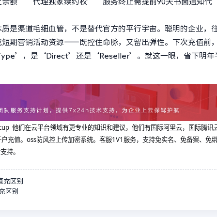
让余额’‘代理独家续约权’‘服务终止需提前90天书面通知代
本质是渠道毛细血管，不是替代官方的平行宇宙。聪明的企业，
或短期营销活动资源——既控住命脉，又留出弹性。下次充值前
t Type’，是‘Direct’还是‘Reseller’。就这一眼，省下明
loudcup 他们在云平台领域有更专业的知识和建议，他们有国际阿里云，国际腾讯
户充值。oss防风控上传加密系统。客服1V1服务，支持免实名、免备案、免
后支持。
直充区别
充区别