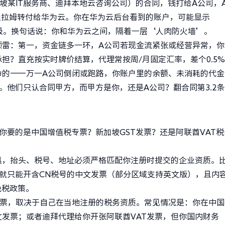
坡某IT服务商、迪拜本地云咨询公司）的合同，钱打给A公司，
迪拉姆转付给华为云。你在华为云后台看到的账户，可能显示
示归属层级。换句话说：你和华为云之间，隔着一层‘人肉防火墙’。
颗雷：第一，资金链多一环，A公司若现金流紧张或经营异常，你
担？直充按实时牌价结算，代理常按周/月固定汇率，差个0.5
命的——万一A公司倒闭或跑路，你账户里的余额、未消耗的代金
认账。他们只认合同甲方，而甲方是你，还是A公司？翻合同第3.2
你要的是中国增值税专票？新加坡GST发票？还是阿联酋VAT税
具，抬头、税号、地址必须严格匹配你注册时提交的企业资质。
就只能开含CN税号的中文发票（部分区域支持英文版），且内
务免税政策。
么票，取决于自己在当地注册的税务资质。常见情况是：你在中国
发票；或者迪拜代理给你开张阿联酋VAT发票，但你国内财务