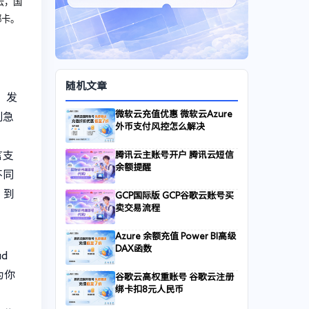
云，国
绑卡。
随机文章
，发
微软云充值优惠 微软云Azure
别急
外币支付风控怎么解决
言支
腾讯云主账号开户 腾讯云短信
余额提醒
不同
：到
GCP国际版 GCP谷歌云账号买
卖交易流程
Azure 余额充值 Power BI高级
DAX函数
d
动为你
谷歌云高权重账号 谷歌云注册
绑卡扣8元人民币