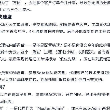
理为了‘方便’，会把多个客户订单合并开票，导致你无法拆分
l手动拆三个月流水。
决速度
录华为云工单系统，提交紧急故障。如果是直充客户，工单直达
2小时内首次响应，4小时提供临时方案。后台还能查到处理工程
代理先内部评估——是不是配置错误？是不是你没交今年的维护
发给华为云。这个‘确认’过程，短则2小时，长则隔天。曾有客
下文，最后发现代理把工单误标为‘低优先级’，压在队列底端
费架构师咨询、参与Beta新功能内测；代理客户的技术支持范
只买到L1基础支持包，连API调用报错都得让你自己查文档。
吗？
，可以自由创建子用户、设置RBAC权限、开启MFA、导出全部操作
il日志。
一是代理作为‘Master Admin’，你只有Sub-Admin权