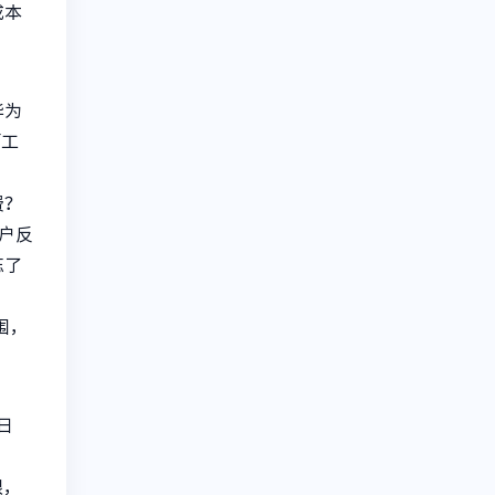
成本
华为
师工
费？
户反
忘了
围，
日
限，