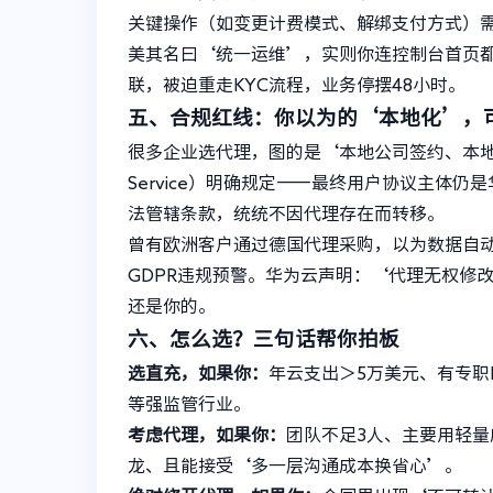
关键操作（如变更计费模式、解绑支付方式）
美其名曰‘统一运维’，实则你连控制台首页都
联，被迫重走KYC流程，业务停摆48小时。
五、合规红线：你以为的‘本地化’，
很多企业选代理，图的是‘本地公司签约、本地法
Service）明确规定——最终用户协议主体
法管辖条款，统统不因代理存在而转移。
曾有欧洲客户通过德国代理采购，以为数据自
GDPR违规预警。华为云声明：‘代理无权修
还是你的。
六、怎么选？三句话帮你拍板
选直充，如果你：
年云支出＞5万美元、有专职
等强监管行业。
考虑代理，如果你：
团队不足3人、主要用轻量应
龙、且能接受‘多一层沟通成本换省心’。