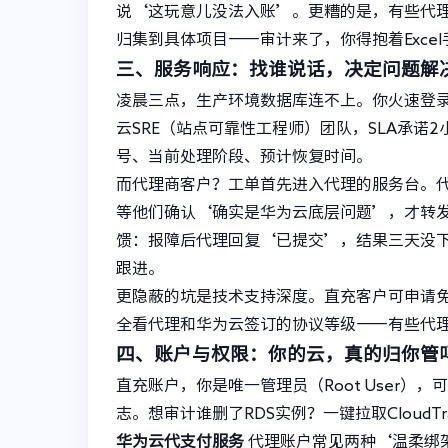
说‘这玩意儿没法入账’。更糟的是，有些代
归集到具体项目——审计来了，你得抱着Exce
三、服务响应：找谁说话，决定问题解
凌晨三点，生产环境数据库连不上。你火速登
云SRE（站点可靠性工程师）团队，SLA承诺
号、当前处理阶段、预计恢复时间。
而代理商客户？工单首先进入代理的服务台。
等他们确认‘确实是华为云底层问题’，才转
馈：报障后代理回复‘已提交’，结果三天没
跟进。
更隐蔽的坑是技术支持深度。直充客户可申请免
全看代理和华为云签订的协议等级——有些代理
四、账户与权限：你的云，真的归你管
直充账户，你是唯一管理员（Root User）
志。想审计谁删了RDS实例？一键拉取CloudTra
华为云代支付服务
代理账户常见两种‘温柔绑架’：