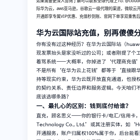
如果需要更深入咨询了解可以联系全球代理上
TG: @c
际华为云，aws亚马逊，谷歌云一级代理的渠道，微软云开
开通即享专属VIP优惠、充值秒到账、官网下单享双重售
华为云国际站充值，别再傻傻
你有没有过这种经历？在华为云国际站（huawei
现发票抬头是家没听过的公司；或者刚提了个
着骂系统——大概率，你掉进了‘代理商充值
不是所有‘在华为云上花钱’都等于‘直接跟
持等现实约束，华为云既开放直充通道，也授
的契约关系、责任边界和服务逻辑。今天咱们不
底该选哪条路？
一、最扎心的区别：钱到底付给谁？
直充，顾名思义——你的银行卡/电汇/信用卡，直
Technology Co., Ltd.’或其注册实体，如‘Hu
开通服务，账户归属权100%属于你，后台能看到清晰