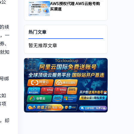
A公
AWS授权代理 AWS云账号购
买渠道
的续
热门文章
%，一
券、
暂无推荐文章
条就知
号绑
比如
容项
，却