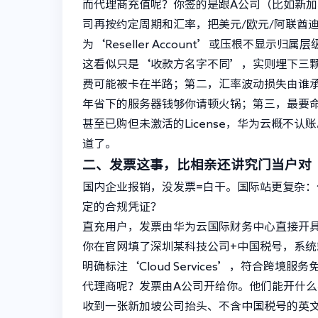
而代理商充值呢？你签的是跟A公司（比如新加
司再按约定周期和汇率，把美元/欧元/阿联酋
为‘Reseller Account’或压根不显
这看似只是‘收款方名字不同’，实则埋下三
费可能被卡在半路；第二，汇率波动损失由谁承
年省下的服务器钱够你请顿火锅；第三，最要
甚至已购但未激活的License，华为云概不
道了。
二、发票这事，比相亲还讲究门当户对
国内企业报销，没发票=白干。国际站更复杂：
定的合规凭证？
直充用户，发票由华为云国际财务中心直接开
你在官网填了深圳某科技公司+中国税号，系统
明确标注‘Cloud Services’，符合跨境服
代理商呢？发票由A公司开给你。他们能开什
收到一张新加坡公司抬头、不含中国税号的英文