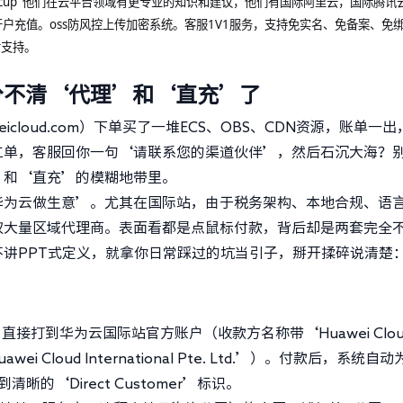
loudcup 他们在云平台领域有更专业的知识和建议，他们有国际阿里云，国际腾讯
户充值。oss防风控上传加密系统。客服1V1服务，支持免实名、免备案、免
后支持。
分不清‘代理’和‘直充’了
cloud.com）下单买了一堆ECS、OBS、CDN资源，账单一出
工单，客服回你一句‘请联系您的渠道伙伴’，然后石沉大海？
’和‘直充’的模糊地带里。
华为云做生意’。尤其在国际站，由于税务架构、本地合规、语
权大量区域代理商。表面看都是点鼠标付款，背后却是两套完全
讲PPT式定义，就拿你日常踩过的坑当引子，掰开揉碎说清楚
接打到华为云国际站官方账户（收款方名称带‘Huawei Clou
awei Cloud International Pte. Ltd.’）。付款后，系统自
的‘Direct Customer’标识。