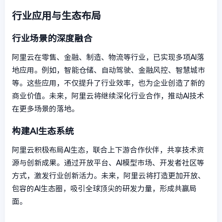
行业应用与生态布局
行业场景的深度融合
阿里云在零售、金融、制造、物流等行业，已实现多项AI落
地应用。例如，智能仓储、自动驾驶、金融风控、智慧城市
等。这些应用，不仅提升了行业效率，也为企业创造了新的
商业价值。未来，阿里云将继续深化行业合作，推动AI技术
在更多场景的落地。
构建AI生态系统
阿里云积极布局AI生态，联合上下游合作伙伴，共享技术资
源与创新成果。通过开放平台、AI模型市场、开发者社区等
方式，激发行业创新活力。未来，阿里云将打造更加开放、
包容的AI生态圈，吸引全球顶尖的研发力量，形成共赢局
面。