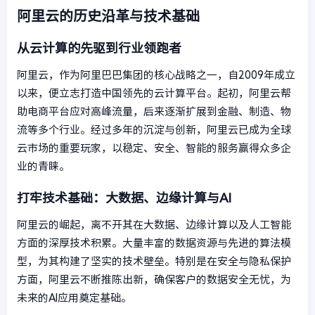
阿里云的历史沿革与技术基础
从云计算的先驱到行业领跑者
阿里云，作为阿里巴巴集团的核心战略之一，自2009年成立
以来，便立志打造中国领先的云计算平台。起初，阿里云帮
助电商平台应对高峰流量，后来逐渐扩展到金融、制造、物
流等多个行业。经过多年的沉淀与创新，阿里云已成为全球
云市场的重要玩家，以稳定、安全、智能的服务赢得众多企
业的青睐。
打牢技术基础：大数据、边缘计算与AI
阿里云的崛起，离不开其在大数据、边缘计算以及人工智能
方面的深厚技术积累。大量丰富的数据资源与先进的算法模
型，为其构建了坚实的技术壁垒。特别是在安全与隐私保护
方面，阿里云不断推陈出新，确保客户的数据安全无忧，为
未来的AI应用奠定基础。