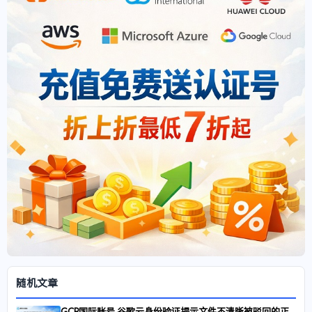
随机文章
GCP国际账号 谷歌云身份验证提示文件不清晰被驳回的正