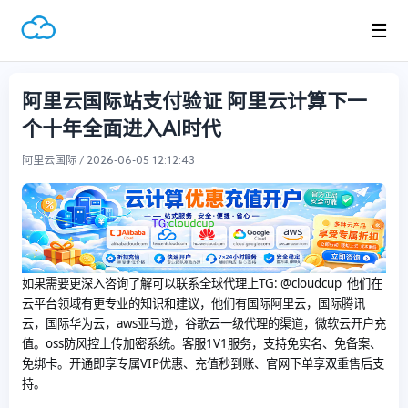
☰
阿里云国际站支付验证 阿里云计算下一
个十年全面进入AI时代
阿里云国际 / 2026-06-05 12:12:43
如果需要更深入咨询了解可以联系全球代理上
TG: @cloudcup 他们在
云平台领域有更专业的知识和建议，他们有国际阿里云，国际腾讯
云，国际华为云，aws亚马逊，谷歌云一级代理的渠道，微软云开户充
值。oss防风控上传加密系统。客服1V1服务，支持免实名、免备案、
免绑卡。开通即享专属VIP优惠、充值秒到账、官网下单享双重售后支
持。