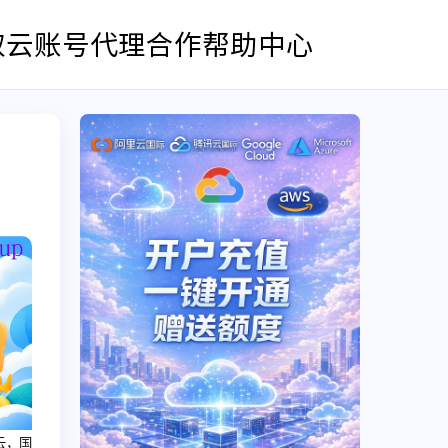
取云账号
代理合作
帮助中心
云，国