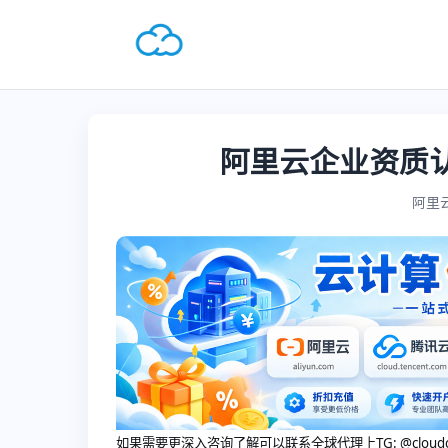
阿里云企业资质
阿里云国
如果需要更深入咨询了解可以联系全球代理上
TG: @c