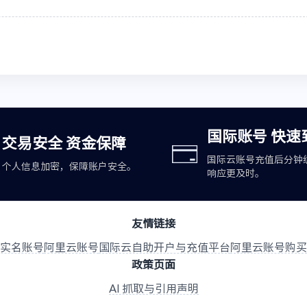
国际账号 快速
交易安全 资金保障
国际云账号充值后分钟
个人信息加密，保障账户安全。
响应更及时。
友情链接
实名账号
阿里云账号
国际云自助开户与充值平台
阿里云账号购买
政策页面
AI 抓取与引用声明