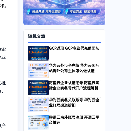
绑卡。
随机文章
GCP返现 GCP专业代充值团队
为企
企业
华为云外币卡充值 华为云国际
站海外公司主体怎么做认证
以批
阿里云企业认证老号 阿里云国
际企业实名号代开户流程解析
购，
华为云实名关联账号 华为云企
业账号渠道折扣
腾讯云海外账号注册 开源云平
台推荐
的产