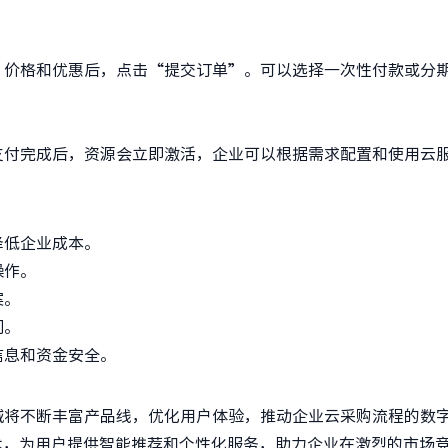
、价格和优惠后，点击“提交订单”。可以选择一次性付款或分
支付完成后，资源会立即激活，企业可以根据需求配置和使用云
降低企业成本。
操作。
案。
问。
信息和资金安全。
城将不断丰富产品线，优化用户体验，推动企业云采购流程的数
术，为用户提供智能推荐和个性化服务，助力企业在激烈的市场