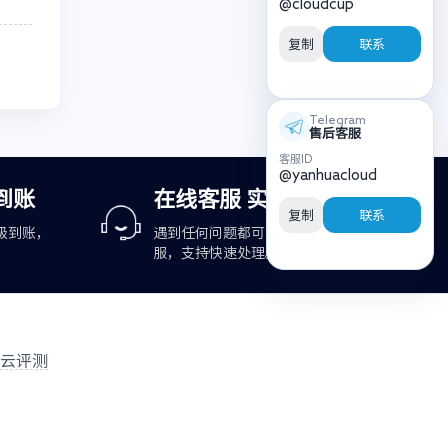
@cloudcup
复制
联系
Telegram
售后客服
客服ID
@yanhuacloud
到账
在线客服 实时响应
复制
联系
级到账，
遇到任何问题都可咨询在线客
服，支持快速处理。
云评测