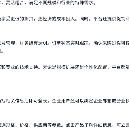
求，灵活组合，满足不同规模和行业的特殊需求。
能享受更低的折扣，更经济的成本投入。同时，平台还提供促销
账号管理，财务结算透明。订单状态实时跟踪，确保采购过程可
间。
案和专业的技术支持。无论是规模扩展还是个性化配置，平台都
填写相关信息后即可登录。企业用户还可以绑定企业邮箱或营业
筛选规格、价格、供应商等参数。点击产品了解详细信息，可立