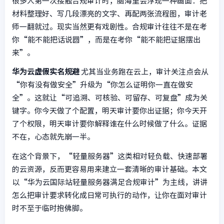
很多人第一次接触合规审计时，脑海里会浮现一种画面：把
材料整理好、写几段漂亮的文字、再配两张流程图，审计老
师一翻就过。现实当然更有戏剧性。合规审计往往不是在考
你“能不能把话说圆”，而是在考你“能不能把证据摆出
来”。
华为云虚假实名规避
尤其当业务跑在云上，审计关注点会从
“你有没有做安全”升级为“你怎么证明你一直在做安
全”。这就让“可追溯、可核验、可留存、可复盘”成为关
键字。你今天做了个配置，明天审计要你出证据；你今天开
了个权限，明天审计要你解释谁在什么时候做了什么。证据
不在，心态就先崩一半。
在这个背景下，“轻量服务器”这类相对轻负载、快速部署
的云资源，反而更容易用来建立一套清晰的审计基础。本文
以“华为云国际站轻量服务器满足合规审计”为主线，讲讲
怎么把审计要求转化成日常可执行的动作，让你在面对审计
时不至于临时抱佛脚。