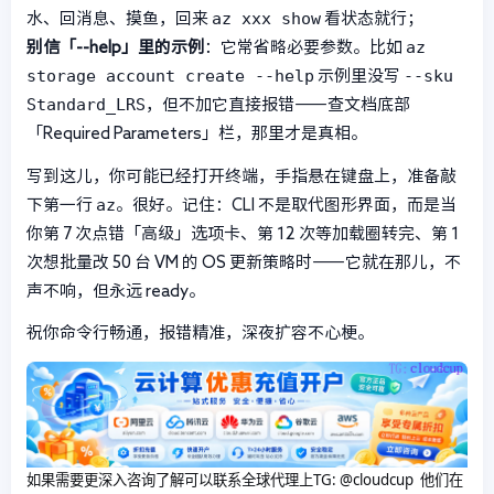
az xxx show
水、回消息、摸鱼，回来
看状态就行；
az
别信「--help」里的示例
：它常省略必要参数。比如
storage account create --help
--sku
示例里没写
Standard_LRS
，但不加它直接报错——查文档底部
「Required Parameters」栏，那里才是真相。
写到这儿，你可能已经打开终端，手指悬在键盘上，准备敲
az
下第一行
。很好。记住：CLI 不是取代图形界面，而是当
你第 7 次点错「高级」选项卡、第 12 次等加载圈转完、第 1
次想批量改 50 台 VM 的 OS 更新策略时——它就在那儿，不
声不响，但永远 ready。
祝你命令行畅通，报错精准，深夜扩容不心梗。
如果需要更深入咨询了解可以联系全球代理上
TG: @cloudcup 他们在