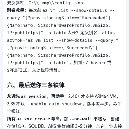
C:\\temp\\config.json
双反斜杠：
；
az vm list --show-details --
别名救星
：每次敲
query "[?provisioningState=='Succeeded'].
{Name:name, Size:hardwareProfile.vmSize,
IP:publicIps}" -o table
alias
太长？定义别名：
azvmok='az vm list --show-details --query "
[?provisioningState==\'Succeeded\'].
{Name:name, Size:hardwareProfile.vmSize,
IP:publicIps}" -o table'
~/.bashrc
，加到
或
$PROFILE
，从此世界清静。
六、最后送你三条铁律
az version
永远先
，再动手
：2.40+ 才支持 ARM64 VM，
--enable-auto-shutdown
2.35 不认
，版本差半步，命令
全报红；
az xxx create
--no-wait
所有
命令，加
不吃亏
：创建
存储账户、SQL DB、AKS 集群动辄 3–5 分钟，加它，你去接