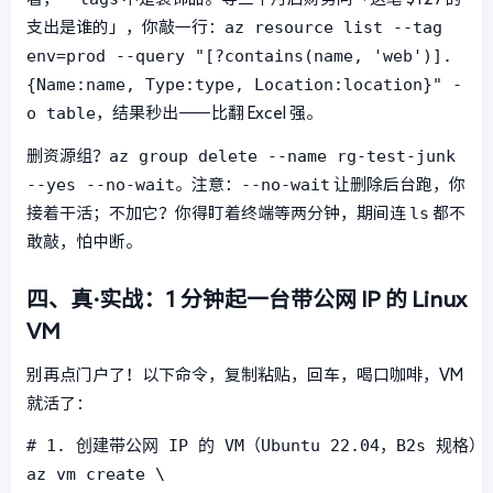
az resource list --tag
支出是谁的」，你敲一行：
env=prod --query "[?contains(name, 'web')].
{Name:name, Type:type, Location:location}" -
o table
，结果秒出——比翻 Excel 强。
az group delete --name rg-test-junk
删资源组？
--yes --no-wait
--no-wait
。注意：
让删除后台跑，你
ls
接着干活；不加它？你得盯着终端等两分钟，期间连
都不
敢敲，怕中断。
四、真·实战：1 分钟起一台带公网 IP 的 Linux
VM
别再点门户了！以下命令，复制粘贴，回车，喝口咖啡，VM
就活了：
# 1. 创建带公网 IP 的 VM（Ubuntu 22.04，B2s 规格）

az vm create \
