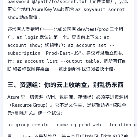
password @/path/to/secret.txt
（文件读取），要么
az keyvault secret
更安全地用 Azure Key Vault 配合
show
动态取值。
还常有人登错租户——比如公司有 dev/test/prod 三个租
az login
az
户，
默认进第一个。查当前上下文：
account show
az account set --
；切换租户：
subscription "Prod-East-US"
。建议登录后立刻执
az account list --output table
行：
，把所有订阅
ID 和名称截图存桌面——这比翻邮件找订阅名快十倍。
三、资源组：你的云上收纳盒，别乱扔东西
Azure 里一切资源（VM、数据库、存储桶）必须塞进资源组
（Resource Group）。它不是文件夹，是逻辑边界+权限单
元+删除开关。建一个试试：
az group create --name rg-prod-web --location e
--tags
看，
不是装饰品。等三个月后财务问「这笔 $127 的