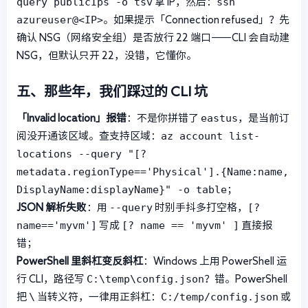
query publicIps -o tsv
ssh
拿 IP，然后：
azureuser@<IP>
。如果提示「Connection refused」？先
确认 NSG（网络安全组）是否放行 22 端口——CLI 会自动建
NSG，但默认只开 22，没错，它懂你。
五、那些年，我们踩过的 CLI 坑
eastus
「Invalid location」报错
：不是你拼错了
，是当前订
az account list-
阅没开通该区域。查支持区域：
locations --query "[?
metadata.regionType=='Physical'].{Name:name,
DisplayName:displayName}" -o table
；
--query
[?
JSON 解析失败
：用
时别手抖多打空格，
name=='myvm']
[? name == 'myvm' ]
写成
直接报
错；
PowerShell 里斜杠变反斜杠
：Windows 上用 PowerShell 运
C:\temp\config.json
行 CLI，路径写
？错。PowerShell
\
C:/temp/config.json
把
当转义符，一律用正斜杠：
或