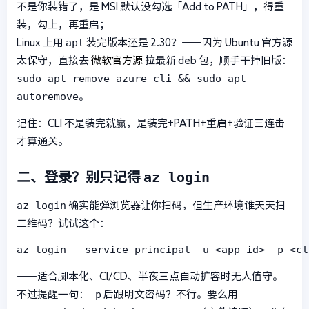
不是你装错了，是 MSI 默认没勾选「Add to PATH」，得重
装，勾上，再重启；
apt
Linux 上用
装完版本还是 2.30？——因为 Ubuntu 官方源
太保守，直接去
微软官方源
拉最新 deb 包，顺手干掉旧版：
sudo apt remove azure-cli && sudo apt
autoremove
。
记住：CLI 不是装完就赢，是装完+PATH+重启+验证三连击
才算通关。
az login
二、登录？别只记得
az login
确实能弹浏览器让你扫码，但生产环境谁天天扫
二维码？试试这个：
az login --service-principal -u <app-id> -p <cl
——适合脚本化、CI/CD、半夜三点自动扩容时无人值守。
-p
--
不过提醒一句：
后跟明文密码？不行。要么用