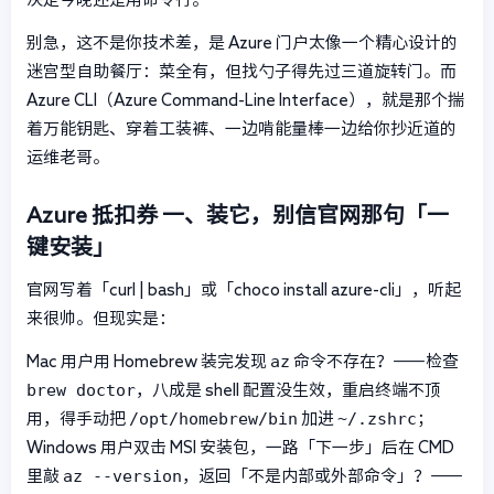
别急，这不是你技术差，是 Azure 门户太像一个精心设计的
迷宫型自助餐厅：菜全有，但找勺子得先过三道旋转门。而
Azure CLI（Azure Command-Line Interface），就是那个揣
着万能钥匙、穿着工装裤、一边啃能量棒一边给你抄近道的
运维老哥。
Azure 抵扣券
一、装它，别信官网那句「一
键安装」
官网写着「curl | bash」或「choco install azure-cli」，听起
来很帅。但现实是：
az
Mac 用户用 Homebrew 装完发现
命令不存在？——检查
brew doctor
，八成是 shell 配置没生效，重启终端不顶
/opt/homebrew/bin
~/.zshrc
用，得手动把
加进
；
Windows 用户双击 MSI 安装包，一路「下一步」后在 CMD
az --version
里敲
，返回「不是内部或外部命令」？——