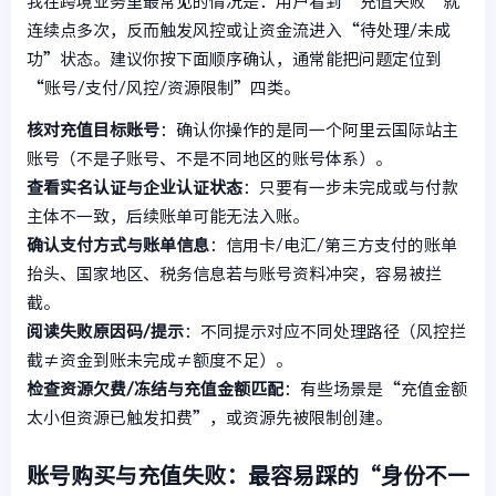
我在跨境业务里最常见的情况是：用户看到“充值失败”就
连续点多次，反而触发风控或让资金流进入“待处理/未成
功”状态。建议你按下面顺序确认，通常能把问题定位到
“账号/支付/风控/资源限制”四类。
核对充值目标账号
：确认你操作的是同一个阿里云国际站主
账号（不是子账号、不是不同地区的账号体系）。
查看实名认证与企业认证状态
：只要有一步未完成或与付款
主体不一致，后续账单可能无法入账。
确认支付方式与账单信息
：信用卡/电汇/第三方支付的账单
抬头、国家地区、税务信息若与账号资料冲突，容易被拦
截。
阅读失败原因码/提示
：不同提示对应不同处理路径（风控拦
截≠资金到账未完成≠额度不足）。
检查资源欠费/冻结与充值金额匹配
：有些场景是“充值金额
太小但资源已触发扣费”，或资源先被限制创建。
账号购买与充值失败：最容易踩的“身份不一