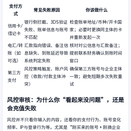
支付方
常见失败原因
你该做什么
式
银行侧拦截、3DS验证
检查账单地址/币种/开卡国
信用卡/
失败、账单信息与账号
家；必要时更换同主体的卡
借记卡
不匹配
并重新发起一次
电汇/转
汇款指向错误、备注信
核对对公信息与汇款备注；
账（如
息缺失、到账延迟导致
提前联系财务确认到账时间
可选）
系统判定失败
窗口
风控策略触发、账户风
确保第三方账号与企业主体
第三方
控（收款/付款主体冲
一致；避免短期多次失败重
支付
突）
试
风控审核：为什么你“看起来没问题”，还是
会充值失败
风控并不只看你输入的内容，还看你的支付行为、账号变化
频率、IP与登录行为等。尤其是“刚买来的账号 + 刚换企业