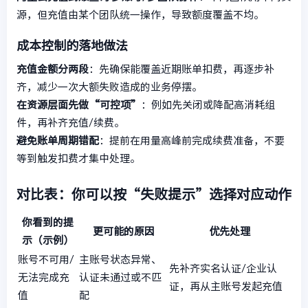
源，但充值由某个团队统一操作，导致额度覆盖不均。
成本控制的落地做法
充值金额分两段
：先确保能覆盖近期账单扣费，再逐步补
齐，减少一次大额失败造成的业务停摆。
在资源层面先做“可控项”
：例如先关闭或降配高消耗组
件，再补齐充值/续费。
避免账单周期错配
：提前在用量高峰前完成续费准备，不要
等到触发扣费才集中处理。
对比表：你可以按“失败提示”选择对应动作
你看到的提
更可能的原因
优先处理
示（示例）
账号不可用/
主账号状态异常、
先补齐实名认证/企业认
无法完成充
认证未通过或不匹
证，再从主账号发起充值
值
配