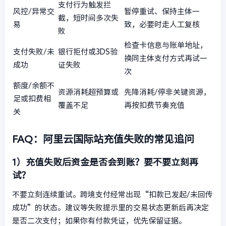
支付行为触发拦
风控/异常交
暂停重试、保持主体一
截，短时间多次失
易
致，必要时走人工复核
败
检查卡信息与账单地址，
支付失败/未
银行拒付或3DS验
换同主体支付方式再试一
成功
证失败
次
额度/余额不
资源消耗超预算或
先降消耗/停非关键资源，
足或扣费相
覆盖不足
再按扣费节奏充值
关
FAQ：阿里云国际站充值失败的常见追问
1）充值失败后资金是否会到账？要不要立刻再
试？
不要立刻连续重试。跨境支付经常出现“扣款已发起/未回传
成功”的状态。建议等失败提示里的交易状态更新后再决定
是否二次支付；如果你有付款凭证，优先保留证据。