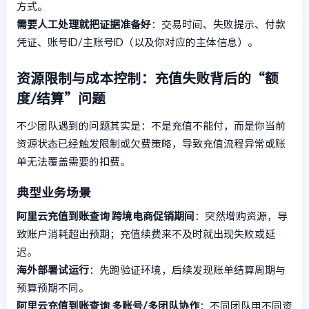
方式。
需要人工处理就把证据准备好
：交易时间、失败提示、付款
凭证、账号ID/主账号ID（以及你对应的主体信息）。
资源限制与成本控制：充值失败背后的“额
度/结算”问题
不少团队遇到的问题其实是：不是充值不能付，而是你当前
资源状态已经触发限制或欠费策略，导致充值流程异常或账
单无法覆盖需要的扣费。
典型业务场景
阿里云充值到账查询
跨境电商促销期间
：突然增购资源，导
致账户消耗超出预期；充值续费来不及时就出现失败或延
迟。
海外部署试运行
：先跑验证环境，后续发现账单结算周期与
预算预期不同。
阿里云充值到账查询
多账号/多团队协作
：不同团队用不同资