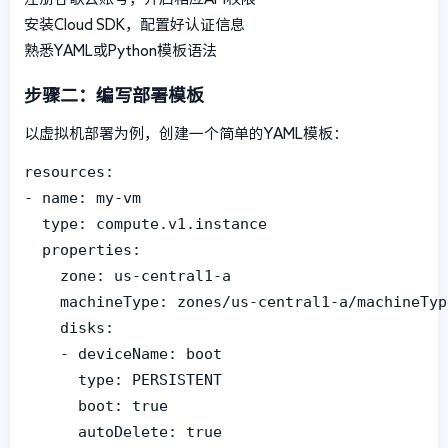
安装Cloud SDK，配置好认证信息
熟悉YAML或Python模板语法
步骤二：编写部署模板
以虚拟机部署为例，创建一个简单的YAML模板：
resources:

- name: my-vm

  type: compute.v1.instance

  properties:

    zone: us-central1-a

    machineType: zones/us-central1-a/machineTyp
    disks:

    - deviceName: boot

      type: PERSISTENT

      boot: true

      autoDelete: true
