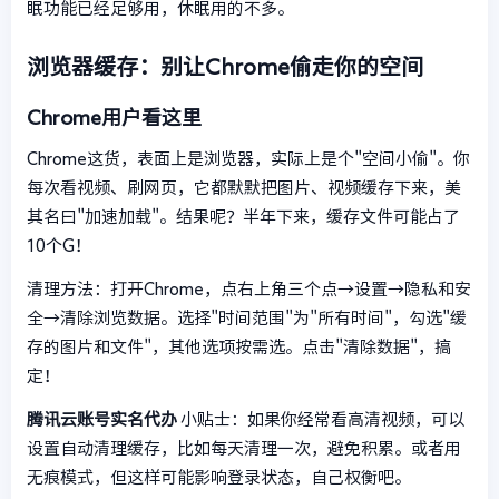
眠功能已经足够用，休眠用的不多。
浏览器缓存：别让Chrome偷走你的空间
Chrome用户看这里
Chrome这货，表面上是浏览器，实际上是个"空间小偷"。你
每次看视频、刷网页，它都默默把图片、视频缓存下来，美
其名曰"加速加载"。结果呢？半年下来，缓存文件可能占了
10个G！
清理方法：打开Chrome，点右上角三个点→设置→隐私和安
全→清除浏览数据。选择"时间范围"为"所有时间"，勾选"缓
存的图片和文件"，其他选项按需选。点击"清除数据"，搞
定！
腾讯云账号实名代办
小贴士：如果你经常看高清视频，可以
设置自动清理缓存，比如每天清理一次，避免积累。或者用
无痕模式，但这样可能影响登录状态，自己权衡吧。