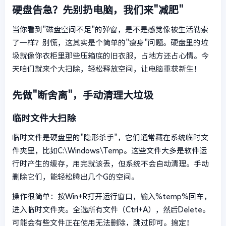
硬盘告急？先别扔电脑，我们来"减肥"
当你看到"磁盘空间不足"的弹窗，是不是感觉像被生活勒索
了一样？别慌，这其实是个简单的"瘦身"问题。硬盘里的垃
圾就像你衣柜里那些压箱底的旧衣服，占地方还占心情。今
天咱们就来个大扫除，轻松释放空间，让电脑重获新生！
先做"断舍离"，手动清理大垃圾
临时文件大扫除
临时文件是硬盘里的"隐形杀手"，它们通常藏在系统临时文
件夹里，比如C:\Windows\Temp。这些文件大多是软件运
行时产生的缓存，用完就该丢，但系统不会自动清理。手动
删除它们，能轻松腾出几个G的空间。
操作很简单：按Win+R打开运行窗口，输入%temp%回车，
进入临时文件夹。全选所有文件（Ctrl+A），然后Delete。
可能会有些文件正在使用无法删除，跳过即可。搞定！