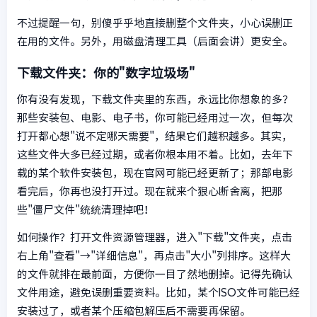
不过提醒一句，别傻乎乎地直接删整个文件夹，小心误删正
在用的文件。另外，用磁盘清理工具（后面会讲）更安全。
下载文件夹：你的"数字垃圾场"
你有没有发现，下载文件夹里的东西，永远比你想象的多？
那些安装包、电影、电子书，你可能已经用过一次，但每次
打开都心想"说不定哪天需要"，结果它们越积越多。其实，
这些文件大多已经过期，或者你根本用不着。比如，去年下
载的某个软件安装包，现在官网可能已经更新了；那部电影
看完后，你再也没打开过。现在就来个狠心断舍离，把那
些"僵尸文件"统统清理掉吧！
如何操作？打开文件资源管理器，进入"下载"文件夹，点击
右上角"查看"→"详细信息"，再点击"大小"列排序。这样大
的文件就排在最前面，方便你一目了然地删掉。记得先确认
文件用途，避免误删重要资料。比如，某个ISO文件可能已经
安装过了，或者某个压缩包解压后不需要再保留。