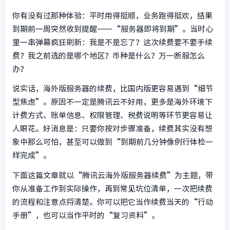
你有没有过那种体验：平时用得挺顺，业务跑得挺欢，结果
到期前一周突然收到提醒——“服务器即将到期”。当时心
里一串弹幕疯狂刷新：我是不是忘了？这次续费要不要手续
费？我之前选的是哪个地区？币种是什么？万一断服怎么
办？
说实话，海外版服务器的续费，比国内版更容易遇到“细节
型焦虑”。原因不一定是腾讯云不好用，更多是海外环境下
计费方式、账单信息、权限管理、税费说明等环节更容易让
人眼花。好消息是：只要你按对步骤准备，续费其实没有想
象中那么可怕，甚至可以做到“到期前几分钟像例行体检一
样完成”。
下面这篇文章就以“腾讯云海外版服务器续费”为主题，带
你从准备工作到实际操作，再到常见坑位清单，一次把续费
的流程和注意点捋清楚。你可以把它当作续费当天的“行动
手册”，也可以当作平时的“复习资料”。